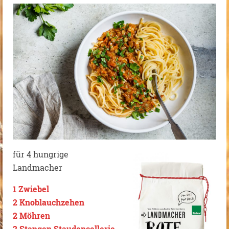
für 4 hungrige
Landmacher
1 Zwiebel
2 Knoblauchzehen
2 Möhren
2 Stangen Staudensellerie