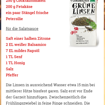
250 g Cocktailtomaten
200 g Fetakäse
ein paar Stängel frische
Petersilie
für die Salatsauce
Saft einer halben Zitrone
2 EL weißer Balsamico
7 EL mildes Rapsöl
1 TL Senf
1 TL Honig
Salz
Pfeffer
Die Linsen in ausreichend Wasser etwa 15 min bei
mittlerer Hitze bissfest garen. Salz erst vor Ende
der Garzeit hinzufügen. Zwischenzeitlich die
Frühlingszwiebel in feine Ringe schneiden. Die